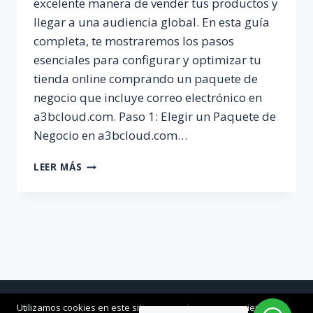
excelente manera de vender tus productos y
llegar a una audiencia global. En esta guía
completa, te mostraremos los pasos
esenciales para configurar y optimizar tu
tienda online comprando un paquete de
negocio que incluye correo electrónico en
a3bcloud.com. Paso 1: Elegir un Paquete de
Negocio en a3bcloud.com…
GUÍA
LEER MÁS
COMPLETA
PASO
A
PASO
PARA
EMPEZAR
TU
TIENDA
ONLINE
Home
Hosting
Diseño Web Pro
About
Contacto
Privacy Policy
Utilizamos cookies en este sitio para mejorar su experiencia de
CON