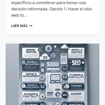
específicos a considerar para tomar una
decisión informada. Opción 1: Hacer el sitio
web tú…
¿HACERLA
LEER MÁS
TÚ
MISMO
O
CONTRATAR
A
UN
PROFESIONAL?
GUÍA
COMPLETA
PARA
TOMAR
LA
MEJOR
DECISIÓN