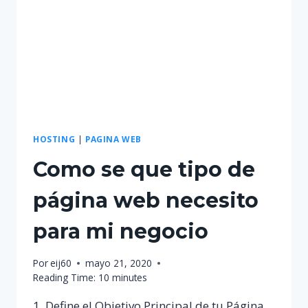
EFECTIVA?
HOSTING
|
PAGINA WEB
Como se que tipo de
página web necesito
para mi negocio
Por
eij60
mayo 21, 2020
Reading Time:
10
minutes
1. Define el Objetivo Principal de tu Página